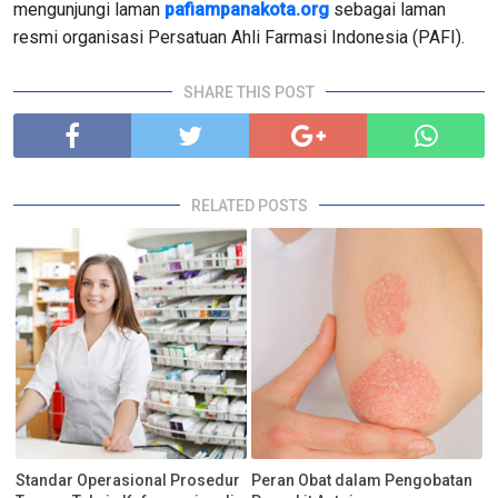
mengunjungi laman
pafiampanakota.org
sebagai laman
resmi organisasi Persatuan Ahli Farmasi Indonesia (PAFI).
SHARE THIS POST
RELATED POSTS
Standar Operasional Prosedur
Peran Obat dalam Pengobatan