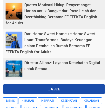
Quotes Motivasi Hidup: Penyemangat
Harian untuk Bangkit dari Rasa Lelah dan
Overthinking Bersama EF EFEKTA English
for Adults
Dari Home Sweet Home ke Home Sweet
Loan: Transformasi Budaya Keuangan
dalam Pembelian Rumah Bersama EF
EFEKTA English for Adults
Direktur Allianz: Layanan Kesehatan Digital
untuk Semua
LABEL
BISNIS
HIBURAN
INSPIRASI
KESEHATAN
KEUANGAN