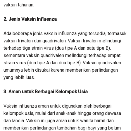
vaksin tahunan.
2. Jenis Vaksin Influenza
Ada beberapa jenis vaksin influenza yang tersedia, termasuk
vaksin trivalen dan quadrivalen. Vaksin trivalen melindungi
terhadap tiga strain virus (dua tipe A dan satu tipe B),
sementara vaksin quadrivalen melindungi terhadap empat
strain virus (dua tipe A dan dua tipe B). Vaksin quadrivalen
umumnya lebih disukai karena memberikan perlindungan
yang lebih luas.
3. Aman untuk Berbagai Kelompok Usia
Vaksin influenza aman untuk digunakan oleh berbagai
kelompok usia, mulai dari anak-anak hingga orang dewasa
dan lansia. Vaksin ini juga aman untuk wanita hamil dan
memberikan perlindungan tambahan bagi bayi yang belum