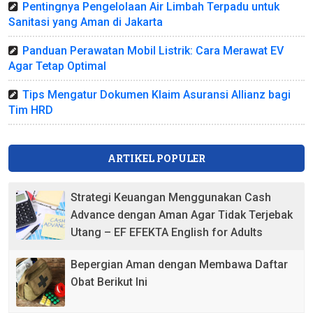
Pentingnya Pengelolaan Air Limbah Terpadu untuk
Sanitasi yang Aman di Jakarta
Panduan Perawatan Mobil Listrik: Cara Merawat EV
Agar Tetap Optimal
Tips Mengatur Dokumen Klaim Asuransi Allianz bagi
Tim HRD
ARTIKEL POPULER
Strategi Keuangan Menggunakan Cash
Advance dengan Aman Agar Tidak Terjebak
Utang – EF EFEKTA English for Adults
Bepergian Aman dengan Membawa Daftar
Obat Berikut Ini