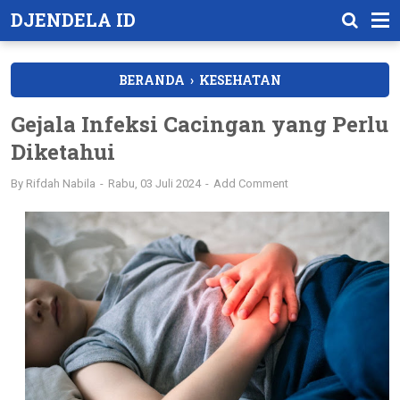
DJENDELA ID
BERANDA
›
KESEHATAN
Gejala Infeksi Cacingan yang Perlu
Diketahui
By
Rifdah Nabila
Rabu, 03 Juli 2024
Add Comment