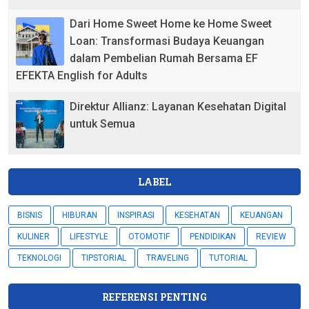
Dari Home Sweet Home ke Home Sweet
Loan: Transformasi Budaya Keuangan
dalam Pembelian Rumah Bersama EF
EFEKTA English for Adults
Direktur Allianz: Layanan Kesehatan Digital
untuk Semua
LABEL
BISNIS
HIBURAN
INSPIRASI
KESEHATAN
KEUANGAN
KULINER
LIFESTYLE
OTOMOTIF
PENDIDIKAN
REVIEW
TEKNOLOGI
TIPSTORIAL
TRAVELING
TUTORIAL
REFERENSI PENTING