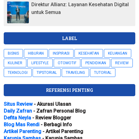
Direktur Allianz: Layanan Kesehatan Digital
untuk Semua
LABEL
BISNIS
HIBURAN
INSPIRASI
KESEHATAN
KEUANGAN
KULINER
LIFESTYLE
OTOMOTIF
PENDIDIKAN
REVIEW
TEKNOLOGI
TIPSTORIAL
TRAVELING
TUTORIAL
REFERENSI PENTING
Situs Review
- Akurasi Ulasan
Daily Zafran
- Zafran Personal Blog
Defita Neyla
- Review Blogger
Blog Mas Rendi
- Berbagi Info
Artikel Parenting
- Artikel Parenting
Karunia Sambas
- Karunia Sambas