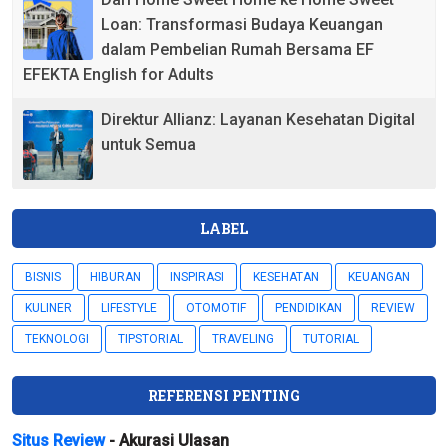
Loan: Transformasi Budaya Keuangan
dalam Pembelian Rumah Bersama EF
EFEKTA English for Adults
Direktur Allianz: Layanan Kesehatan Digital
untuk Semua
LABEL
BISNIS
HIBURAN
INSPIRASI
KESEHATAN
KEUANGAN
KULINER
LIFESTYLE
OTOMOTIF
PENDIDIKAN
REVIEW
TEKNOLOGI
TIPSTORIAL
TRAVELING
TUTORIAL
REFERENSI PENTING
Situs Review
- Akurasi Ulasan