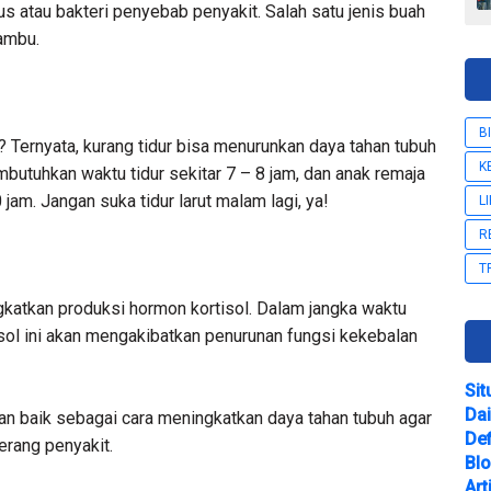
s atau bakteri penyebab penyakit. Salah satu jenis buah
jambu.
B
Ternyata, kurang tidur bisa menurunkan daya tahan tubuh
K
utuhkan waktu tidur sekitar 7 – 8 jam, dan anak remaja
jam. Jangan suka tidur larut malam lagi, ya!
L
R
T
gkatkan produksi hormon kortisol. Dalam jangka waktu
sol ini akan mengakibatkan penurunan fungsi kekebalan
Sit
Dai
an baik sebagai cara meningkatkan daya tahan tubuh agar
Def
serang penyakit.
Bl
Art