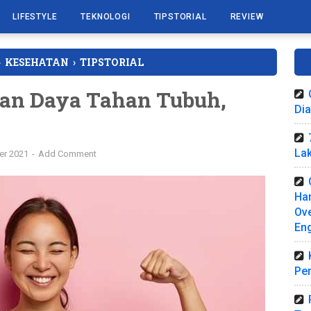
LIFESTYLE
TEKNOLOGI
TIPSTORIAL
REVIEW
›
KESEHATAN
›
TIPSTORIAL
kan Daya Tahan Tubuh,
Di
La
er 2021
Add Comment
Har
Ov
Eng
Pe