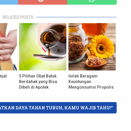
RELATED POSTS
njal
5 Pilihan Obat Batuk
Inilah Beragam
Berdahak yang Bisa
Keuntungan
Dibeli di Apotek
Mengonsumsi Propolis
KATKAN DAYA TAHAN TUBUH, KAMU WAJIB TAHU!"