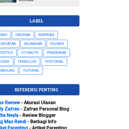
LABEL
ISNIS
HIBURAN
INSPIRASI
ESEHATAN
KEUANGAN
KULINER
IFESTYLE
OTOMOTIF
PENDIDIKAN
EVIEW
TEKNOLOGI
TIPSTORIAL
RAVELING
TUTORIAL
REFERENSI PENTING
us Review
- Akurasi Ulasan
ly Zafran
- Zafran Personal Blog
ita Neyla
- Review Blogger
og Mas Rendi
- Berbagi Info
ikel Parenting
- Artikel Parenting