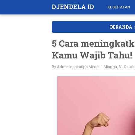
DJENDELA ID
KESEHATAN
BERANDA
5 Cara meningkat
Kamu Wajib Tahu!
By
Admin Inspiratips Media
Minggu, 31 Oktob