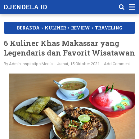
DJENDELA ID
BERANDA
›
KULINER
›
REVIEW
›
TRAVELING
6 Kuliner Khas Makassar yang
Legendaris dan Favorit Wisatawan
By
Admin Inspiratips Media
Jumat, 15 Oktober 2021
Add Comment