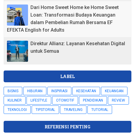
Dari Home Sweet Home ke Home Sweet
Loan: Transformasi Budaya Keuangan
dalam Pembelian Rumah Bersama EF
EFEKTA English for Adults
Direktur Allianz: Layanan Kesehatan Digital
untuk Semua
LABEL
BISNIS
HIBURAN
INSPIRASI
KESEHATAN
KEUANGAN
KULINER
LIFESTYLE
OTOMOTIF
PENDIDIKAN
REVIEW
TEKNOLOGI
TIPSTORIAL
TRAVELING
TUTORIAL
REFERENSI PENTING