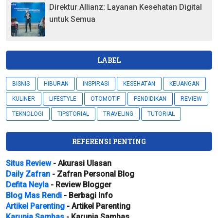
Direktur Allianz: Layanan Kesehatan Digital
untuk Semua
LABEL
BISNIS
HIBURAN
INSPIRASI
KESEHATAN
KEUANGAN
KULINER
LIFESTYLE
OTOMOTIF
PENDIDIKAN
REVIEW
TEKNOLOGI
TIPSTORIAL
TRAVELING
TUTORIAL
REFERENSI PENTING
Situs Review
- Akurasi Ulasan
Daily Zafran
- Zafran Personal Blog
Defita Neyla
- Review Blogger
Blog Mas Rendi
- Berbagi Info
Artikel Parenting
- Artikel Parenting
Karunia Sambas
- Karunia Sambas