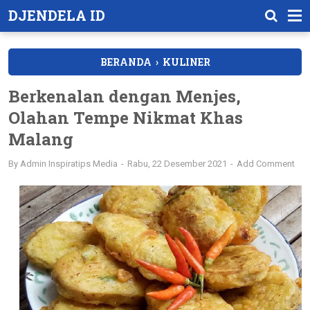
DJENDELA ID
BERANDA
›
KULINER
Berkenalan dengan Menjes,
Olahan Tempe Nikmat Khas
Malang
By
Admin Inspiratips Media
Rabu, 22 Desember 2021
Add Comment